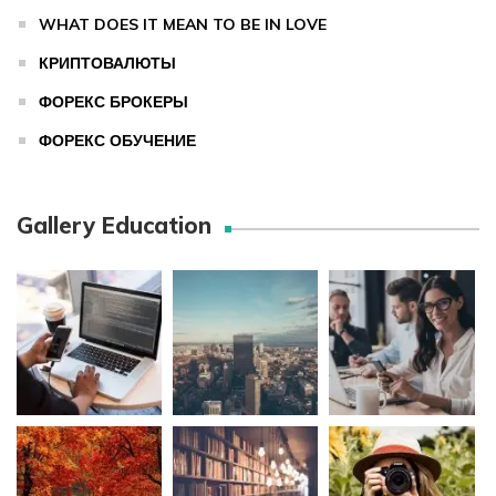
WHAT DOES IT MEAN TO BE IN LOVE
КРИПТОВАЛЮТЫ
ФОРЕКС БРОКЕРЫ
ФОРЕКС ОБУЧЕНИЕ
Gallery Education