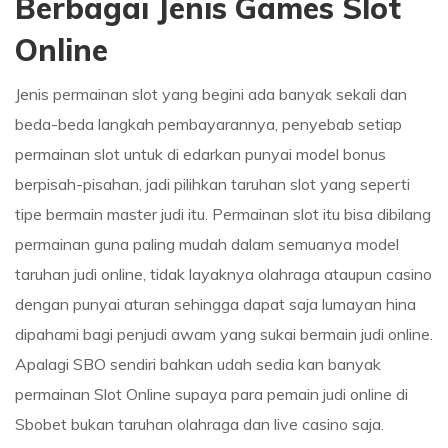
Berbagai Jenis Games Slot
Online
Jenis permainan slot yang begini ada banyak sekali dan
beda-beda langkah pembayarannya, penyebab setiap
permainan slot untuk di edarkan punyai model bonus
berpisah-pisahan, jadi pilihkan taruhan slot yang seperti
tipe bermain master judi itu. Permainan slot itu bisa dibilang
permainan guna paling mudah dalam semuanya model
taruhan judi online, tidak layaknya olahraga ataupun casino
dengan punyai aturan sehingga dapat saja lumayan hina
dipahami bagi penjudi awam yang sukai bermain judi online.
Apalagi SBO sendiri bahkan udah sedia kan banyak
permainan Slot Online supaya para pemain judi online di
Sbobet bukan taruhan olahraga dan live casino saja.