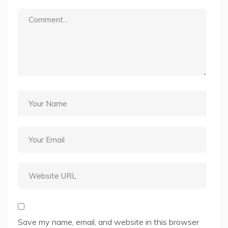
Save my name, email, and website in this browser