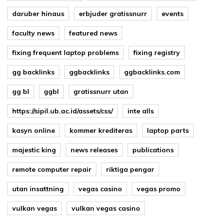
daruber hinaus
erbjuder gratissnurr
events
faculty news
featured news
fixing frequent laptop problems
fixing registry
gg backlinks
ggbacklinks
ggbacklinks.com
gg bl
ggbl
gratissnurr utan
https://sipil.ub.ac.id/assets/css/
inte alls
kasyn online
kommer krediteras
laptop parts
majestic king
news releases
publications
remote computer repair
riktiga pengar
utan insattning
vegas casino
vegas promo
vulkan vegas
vulkan vegas casino