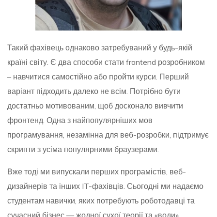
Такий фахівець однаково затребуваний у будь-якій
країні світу. Є два способи стати frontend розробником
– навчитися самостійно або пройти курси. Перший
варіант підходить далеко не всім. Потрібно бути
достатньо мотивованим, щоб досконало вивчити
фронтенд. Одна з найпопулярніших мов
програмування, незамінна для веб-розробки, підтримує
скрипти з усіма популярними браузерами.
Вже тоді ми випускали перших програмістів, веб-
дизайнерів та інших IT-фахівців. Сьогодні ми надаємо
студентам навички, яких потребують роботодавці та
сучасний бізнес — жодної сухої теорії та «води».