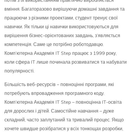
потім з їх використанням практично виробляється
вміння. Багаторазово вирішуючи домашні завдання та
працюючи з різними проектами, студент тренує свої
навички. Як тільки ці навички використовуються для
вирішення бізнес-орієнтованих завдань, з’являється
компетенція. Саме це потрібно роботодавцю.
Комп’ютерна Академія IT Step працює з 1999 року,
коли сфера IT лише починала розвиватися та набувати
популярності.
Більшість веб-ресурсів – повноцінні програми, які
потребують впровадження програмного коду.
Комп’ютерна Академія IT Step – повноцінна IT-освіта
для дорослих і дітей. Самостійне навчання – дуже
складний, часто заплутаний та тривалий процес. Якщо
хочете швидше розібратися у всіх тонкощах розробки,