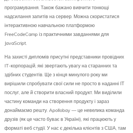
програмування. Також бажано вивчити тонкощі
надсилання запитів на сервер. Можна скористатися
інтерактивною навчальною платформою
FreeCodeCamp із практичними завданнями для
JavaScript.
На захисті дипломів присутні представники провідних
IT-корпорацій, які звертають увагу на старанних та
здібних студентів. Ще з кінця минулого року ми
вирішили спробувати свої сили не просто в наданні ІТ
послуг, але й створити власний продукт. Ми виділили
частину команди на створення продукту і зараз
донаймаємо решту. Apollobay — це невелика команда
друзів (як це часто буває в Україні), які працюють у
форматі веб студії. У нас є декілька клієнтів з США, там