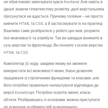
не обов’язково закінчувати курси frontend. Але навіть в
ідеалі знаючи гіпертекстову розмітку, далі верстальника
просунутися не вдасться. Причому головне – не просто
вивчити HTML та CSS, а й застосовувати їх на практиці.
Важливо саме розібратися у роботі цих мов, розуміти
їхні можливості та атрибути. Так ви швидше вникнете в
суть верстки та фронтенда. Ви почнете з основ верстки
HTML та CSS.
Компілятор JS-коду, завдяки якому ви зможете
використати всі можливості мови. Babel дозволяє
працювати зі стрілочними функціями та класами, але
його потрібно правильно налаштувати відповідно до
версії EcmaScript. Потрібно освоїти змінні, класи,
об’єкти. Розібравшись із основами, можна приступати
до освоєння особливостей асинхронного