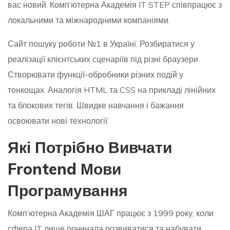
вас новий. Комп’ютерна Академія IT STEP співпрацює з
локальними та міжнародними компаніями.
Сайт пошуку роботи №1 в Україні. Розбиратися у
реалізації клієнтських сценаріїв під різні браузери.
Створювати функції-обробники різних подій у
тонкощах. Аналогія HTML та CSS на прикладі лінійних
та блокових тегів. Швидке навчання і бажання
освоювати нові технології.
Які Потрібно Вивчати
Frontend Мови
Програмування
Комп’ютерна Академія ШАГ працює з 1999 року, коли
сфера IT лише починала розвиватися та набувати