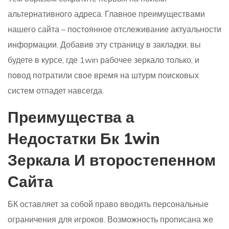
альтернативного адреса. Главное преимуществами
нашего сайта – постоянное отслеживание актуальности
информации. Добавив эту страницу в закладки, вы
будете в курсе, где 1win рабочее зеркало только, и
повод потратили свое время на штурм поисковых
систем отпадет навсегда.
Преимущества а
Недостатки Бк 1win
Зеркала И второстепенном
Сайта
БК оставляет за собой право вводить персональные
ограничения для игроков. Возможность прописана же