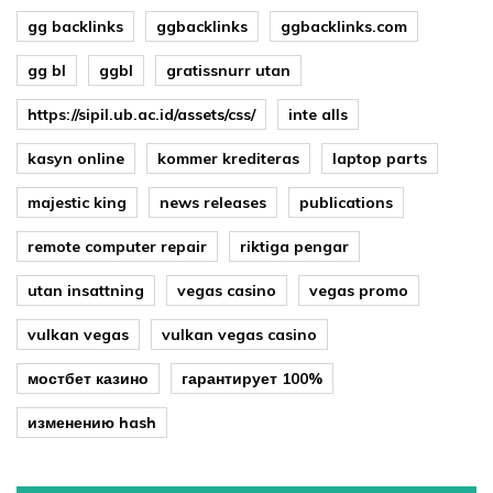
gg backlinks
ggbacklinks
ggbacklinks.com
gg bl
ggbl
gratissnurr utan
https://sipil.ub.ac.id/assets/css/
inte alls
kasyn online
kommer krediteras
laptop parts
majestic king
news releases
publications
remote computer repair
riktiga pengar
utan insattning
vegas casino
vegas promo
vulkan vegas
vulkan vegas casino
мостбет казино
гарантирует 100%
изменению hash