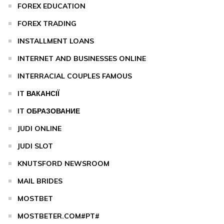
FOREX EDUCATION
FOREX TRADING
INSTALLMENT LOANS
INTERNET AND BUSINESSES ONLINE
INTERRACIAL COUPLES FAMOUS
IT ВАКАНСІЇ
IT ОБРАЗОВАНИЕ
JUDI ONLINE
JUDI SLOT
KNUTSFORD NEWSROOM
MAIL BRIDES
MOSTBET
MOSTBETER.COM#PT#