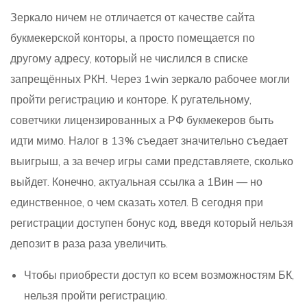
Зеркало ничем не отличается от качестве сайта
букмекерской конторы, а просто помещается по
другому адресу, который не числился в списке
запрещённых РКН. Через 1win зеркало рабочее могли
пройти регистрацию и конторе. К ругательному,
советчики лицензированных а РФ букмекеров быть
идти мимо. Налог в 13% съедает значительно съедает
выигрыш, а за вечер игры сами представляете, сколько
выйдет. Конечно, актуальная ссылка а 1Вин — но
единственное, о чем сказать хотел. В сегодня при
регистрации доступен бонус код, введя который нельзя
депозит в раза раза увеличить.
Чтобы приобрести доступ ко всем возможностям БК,
нельзя пройти регистрацию.