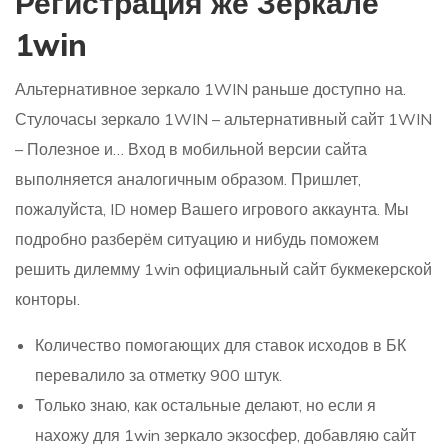
Регистрация же Зеркале
1win
Альтернативное зеркало 1WIN раньше доступно на.
Стулочасы зеркало 1WIN – альтернативный сайт 1WIN
– Полезное и… Вход в мобильной версии сайта
выполняется аналогичным образом. Пришлет,
пожалуйста, ID номер Вашего игрового аккаунта. Мы
подробно разберём ситуацию и нибудь поможем
решить дилемму
1win официальный сайт букмекерской
конторы
.
Количество помогающих для ставок исходов в БК
перевалило за отметку 900 штук.
Только знаю, как остальные делают, но если я
нахожу для 1win зеркало экзосфер, добавляю сайт