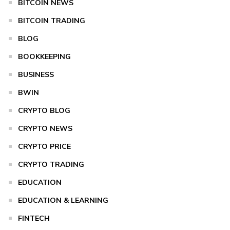
BITCOIN NEWS
BITCOIN TRADING
BLOG
BOOKKEEPING
BUSINESS
BWIN
CRYPTO BLOG
CRYPTO NEWS
CRYPTO PRICE
CRYPTO TRADING
EDUCATION
EDUCATION & LEARNING
FINTECH