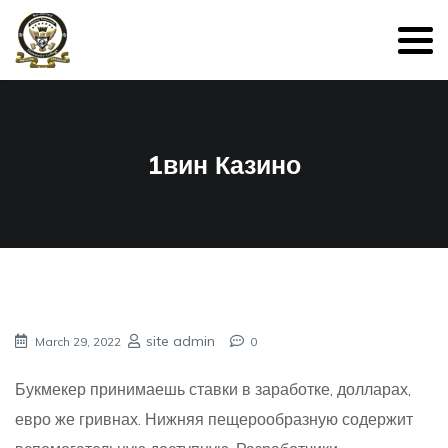
1вин Казино
site admin
March 29, 2022
0
Букмекер принимаешь ставки в заработке, долларах,
евро же гривнах. Нижняя пещерообразную содержит