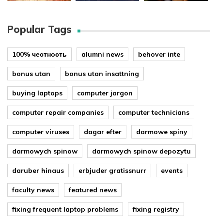
Popular Tags
100% честность
alumni news
behover inte
bonus utan
bonus utan insattning
buying laptops
computer jargon
computer repair companies
computer technicians
computer viruses
dagar efter
darmowe spiny
darmowych spinow
darmowych spinow depozytu
daruber hinaus
erbjuder gratissnurr
events
faculty news
featured news
fixing frequent laptop problems
fixing registry