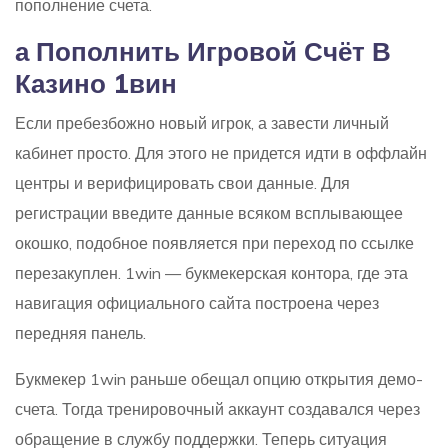
пополнение счета.
а Пополнить Игровой Счёт В
Казино 1вин
Если пребезбожно новый игрок, а завести личный
кабинет просто. Для этого не придется идти в оффлайн
центры и верифицировать свои данные. Для
регистрации введите данные всяком всплывающее
окошко, подобное появляется при переход по ссылке
перезакуплен. 1win — букмекерская контора, где эта
навигация официального сайта построена через
передняя панель.
Букмекер 1win раньше обещал опцию открытия демо-
счета. Тогда тренировочный аккаунт создавался через
обращение в службу поддержки. Теперь ситуация