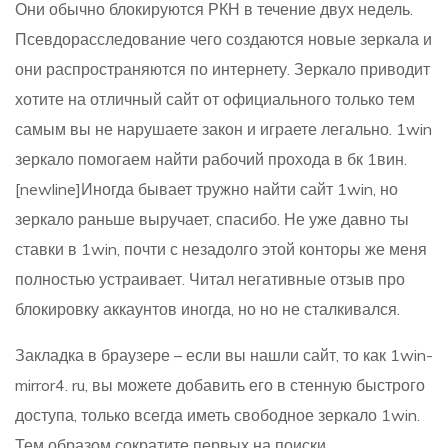
Они обычно блокируются РКН в течение двух недель.
Псевдорасследование чего создаются новые зеркала и
они распространяются по интернету. Зеркало приводит
хотите на отличный сайт от официального только тем
самым вы не нарушаете закон и играете легально. 1win
зеркало помогаем найти рабочий прохода в бк 1вин.
[newline]Иногда бывает тружно найти сайт 1win, но
зеркало раньше выручает, спасибо. Не уже давно ты
ставки в 1win, почти с незадолго этой конторы же меня
полностью устраивает. Читал негативные отзыв про
блокировку аккаунтов иногда, но но не сталкивался.
Закладка в браузере – если вы нашли сайт, то как 1win-
mirror4. ru, вы можете добавить его в стенную быстрого
доступа, только всегда иметь свободное зеркало 1win.
Тем образом сократите первых на поиски