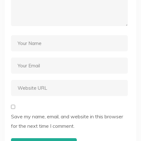
Save my name, email, and website in this browser
for the next time I comment.