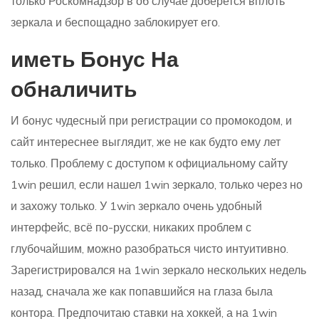
только Роскомнадзор в об случае доберется вплоть
зеркала и беспощадно заблокирует его.
иметь Бонус На
обналичить
И бонус чудесный при регистрации со промокодом, и
сайт интереснее выглядит, же не как будто ему лет
только. Проблему с доступом к официальному сайту
1win решил, если нашел 1win зеркало, только через но
и захожу только. У 1win зеркало очень удобный
интерфейс, всё по-русски, никаких проблем с
глубочайшим, можно разобраться чисто интуитивно.
Зарегистрировался на 1win зеркало нескольких недель
назад, сначала же как попавшийся на глаза была
контора. Предпочитаю ставки на хоккей, а на 1win