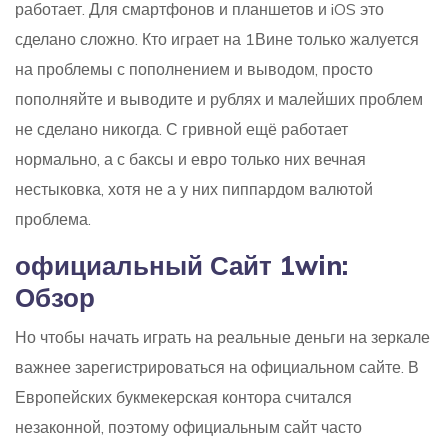
работает. Для смартфонов и планшетов и iOS это
сделано сложно. Кто играет на 1Вине только жалуется
на проблемы с пополнением и выводом, просто
пополняйте и выводите и рублях и малейших проблем
не сделано никогда. С гривной ещё работает
нормально, а с баксы и евро только них вечная
нестыковка, хотя не а у них пиппардом валютой
проблема.
официальный Сайт 1win:
Обзор
Но чтобы начать играть на реальные деньги на зеркале
важнее зарегистрироваться на официальном сайте. В
Европейских букмекерская контора считался
незаконной, поэтому официальным сайт часто